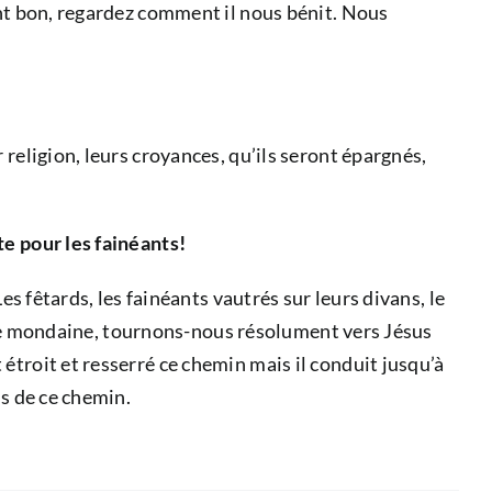
ent bon, regardez comment il nous bénit. Nous
religion, leurs croyances, qu’ils seront épargnés,
te pour les fainéants!
es fêtards, les fainéants vautrés sur leurs divans, le
ieuse mondaine, tournons-nous résolument vers Jésus
étroit et resserré ce chemin mais il conduit jusqu’à
us de ce chemin.