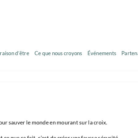
raison d’être
Ce que nous croyons
Événements
Parten
 pour sauver le monde en mourant sur la croix.
t ce que ça fait, c’est de créer une fausse sécurité.