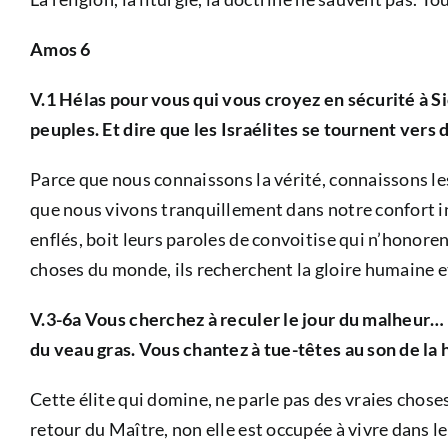
Amos 6
V.1 Hélas pour vous qui vous croyez en sécurité à Sio
peuples. Et dire que les Israélites se tournent ver
Parce que nous connaissons la vérité, connaissons le
que nous vivons tranquillement dans notre confort inte
enflés, boit leurs paroles de convoitise qui n’honorent
choses du monde, ils recherchent la gloire humaine et
V.3-6a Vous cherchez à reculer le jour du malheur… 
du veau gras. Vous chantez à tue-têtes au son de la 
Cette élite qui domine, ne parle pas des vraies choses
retour du Maître, non elle est occupée à vivre dans l