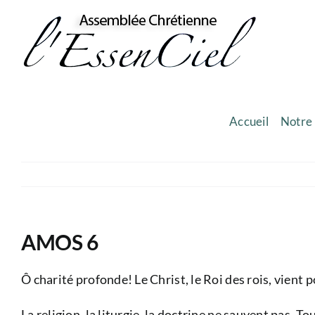
Skip
to
content
Accueil
Notre 
AMOS 6
Ô charité profonde! Le Christ, le Roi des rois, vient
La religion, la liturgie, la doctrine ne sauvent pas. Tou