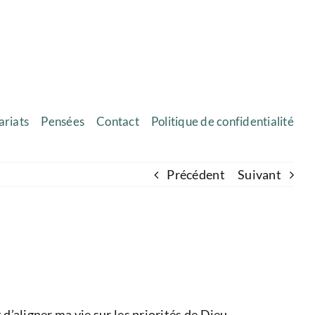
ariats
Pensées
Contact
Politique de confidentialité
Précédent
Suivant
 d’aligner ma vie sur les priorités de Dieu.