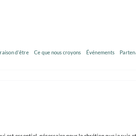
raison d’être
Ce que nous croyons
Événements
Parten
i est essentiel, nécessaire pour le chrétien que je suis et