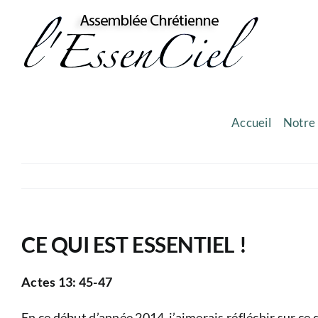
Skip
to
content
Accueil
Notre 
CE QUI EST ESSENTIEL !
Actes 13: 45-47
En ce début d’année 2014 j’aimerais réfléchir sur ce qu