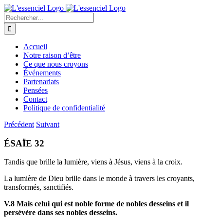
Skip
to
Recherche
content
sur
le
site
Accueil
:
Notre raison d’être
Ce que nous croyons
Événements
Partenariats
Pensées
Contact
Politique de confidentialité
Précédent
Suivant
ÉSAÏE 32
Tandis que brille la lumière, viens à Jésus, viens à la croix.
La lumière de Dieu brille dans le monde à travers les croyants,
transformés, sanctifiés.
V.8 Mais celui qui est noble forme de nobles desseins et il
persévère dans ses nobles desseins.