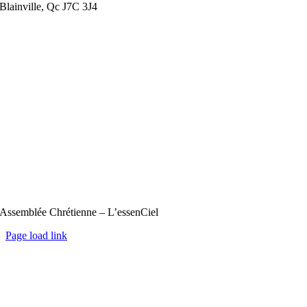
Blainville, Qc J7C 3J4
Assemblée Chrétienne – L’essenCiel
Page load link
Aller
en
haut
de
la