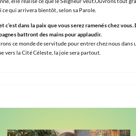
donné, elle réalise ce que le Seigneur veut.Ouvrons tout g
ce qui arrivera bientôt, selon sa Parole.
et c’est dans la paix que vous serez ramenés chez vous.
mpagnes battront des mains pour applaudir.
erons ce monde de servitude pour entrer chez nous dans u
vers la Cité Céleste, la joie sera partout.