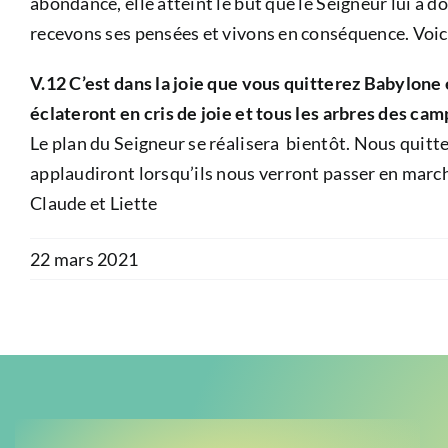
abondance, elle atteint le but que le Seigneur lui a 
recevons ses pensées et vivons en conséquence. Voici 
V.12 C’est dans la joie que vous quitterez Babylone 
éclateront en cris de joie et tous les arbres des ca
Le plan du Seigneur se réalisera bientôt. Nous quitt
applaudiront lorsqu’ils nous verront passer en marche 
Claude et Liette
22 mars 2021