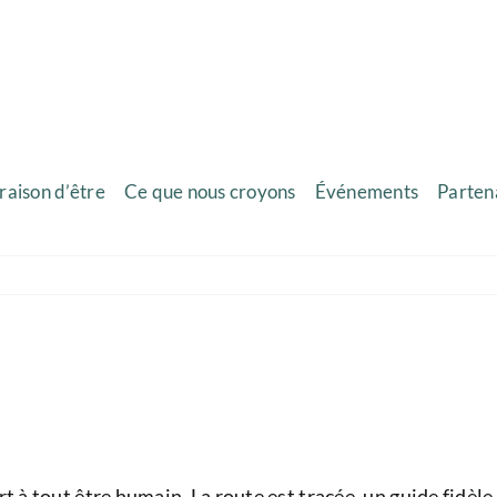
raison d’être
Ce que nous croyons
Événements
Parten
t à tout être humain. La route est tracée, un guide fidèle