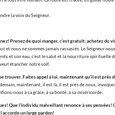
ndre la voix du Seigneur.
venez! Prenez de quoi manger, c’est gratuit; achetez du vin
t et nous ne sommes jamais rassasiés. Le Seigneur nous inv
nts et son eau, c’est le salut et la nourriture spirituell
 veut étancher notre soif.
e trouver. Faites appel à lui, maintenant qu’il est près 
 demain, maintenant, il est là, il est près de nous, invo
nfions-nous à sa grâce, à sa bonté, à sa miséricorde.
s! Que l’individu malveillant renonce à ses pensées! Qu’
il accorde un large pardon!