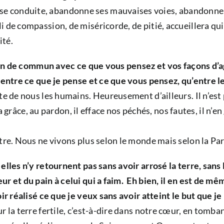
 conduite, abandonne ses mauvaises voies, abandonne s
 de compassion, de miséricorde, de pitié, accueillera qui
ité.
 rien de commun avec ce que vous pensez et vos façons d’a
 entre ce que je pense et ce que vous pensez, qu’entre les
te de nous les humains. Heureusement d’ailleurs. Il n’est 
la grâce, au pardon, il efface nos péchés, nos fautes, il n’e
tre. Nous ne vivons plus selon le monde mais selon la Pa
lles n’y retournent pas sans avoir arrosé la terre, sans l
r et du pain à celui qui a faim. Eh bien, il en est de mê
r réalisé ce que je veux sans avoir atteint le but que je l
 la terre fertile, c’est-à-dire dans notre cœur, en tomban