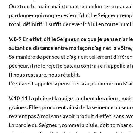
Que tout humain, maintenant, abandonne sa mauvaise
pardonner quiconque revient à lui. Le Seigneur rempli
total, définitif. Il suffit de revenir à lui en toute humil
V.8-9 En effet, dit le Seigneur, ce que je pense n’a
autant de distance entre ma façon d’agir et la vôtre,
Sa manière de pensée et d’agir est tellement différen
pécheur, il ne le rejette pas, au contraire il appelle à 
Il nous restaure, nous rétablit.
L’église est appelée à penser et à agir comme son Maî
V.10-11 La pluie et la neige tombent des cieux, mais e
graines. Elles procurent ainsi de la semence au semeu
revient pas à moi sans avoir produit d’effet, sans avoi
La parole du Seigneur, comme la pluie, doit tomber sur