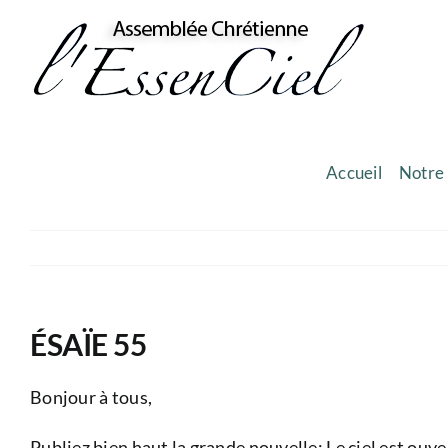
Skip
to
content
Accueil
Notre 
ÉSAÏE 55
Bonjour à tous,
Publiez bien haut la grande nouvelle: Le ciel est ouver