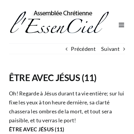
Skip
to
content
Précédent
Suivant
ÊTRE AVEC JÉSUS (11)
Oh! Regarde à Jésus durant ta vie entière; sur lui
fixe les yeux à ton heure dernière, sa clarté
chassera les ombres de la mort, et tout sera
paisible, et tu verras le port!
ÊTRE AVEC JÉSUS (11)