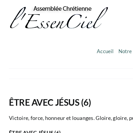
Skip
to
content
Accueil
Notre 
ÊTRE AVEC JÉSUS (6)
Victoire, force, honneur et louanges. Gloire, gloire, p
ÊTRE AVEC JÉSUS (6)