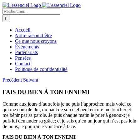
Skip
to
Recherche
content
sur
le
site
Accueil
:
Notre raison d’être
Ce que nous croyons
Événements
Partenariats
Pensées
Contact
Politique de confidentialité
Précédent
Suivant
FAIS DU BIEN À TON ENNEMI
Comme aux jours d’autrefois je ne puis l’approcher, mais voici ce
qui me console: lui, du haut de son ciel peut encore me toucher et
me bénir par sa parole. Je puis chaque matin le prier à genoux; je
puis lui demander sa grâce; et je sais qu’en un jour qui n’est pas loin
de nous, je pourrai le voir face à face.
FAIS DU BIEN À TON ENNEMI