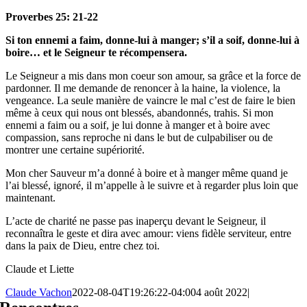
Proverbes 25: 21-22
Si ton ennemi a faim, donne-lui à manger; s’il a soif, donne-lui à
boire… et le Seigneur te récompensera.
Le Seigneur a mis dans mon coeur son amour, sa grâce et la force de
pardonner. Il me demande de renoncer à la haine, la violence, la
vengeance. La seule manière de vaincre le mal c’est de faire le bien
même à ceux qui nous ont blessés, abandonnés, trahis. Si mon
ennemi a faim ou a soif, je lui donne à manger et à boire avec
compassion, sans reproche ni dans le but de culpabiliser ou de
montrer une certaine supériorité.
Mon cher Sauveur m’a donné à boire et à manger même quand je
l’ai blessé, ignoré, il m’appelle à le suivre et à regarder plus loin que
maintenant.
L’acte de charité ne passe pas inaperçu devant le Seigneur, il
reconnaîtra le geste et dira avec amour: viens fidèle serviteur, entre
dans la paix de Dieu, entre chez toi.
Claude et Liette
Claude Vachon
2022-08-04T19:26:22-04:00
4 août 2022
|