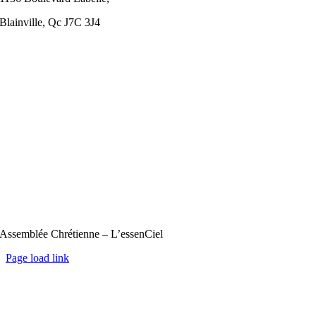
Blainville, Qc J7C 3J4
Assemblée Chrétienne – L’essenCiel
Page load link
Aller
en
haut
de