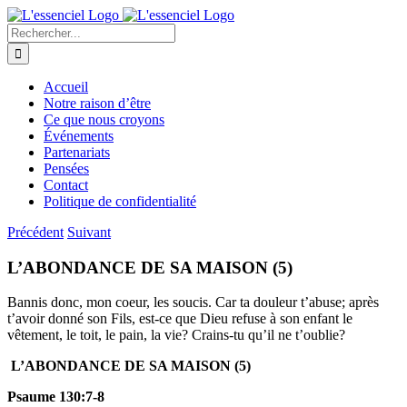
Skip
to
Recherche
content
sur
le
site
Accueil
:
Notre raison d’être
Ce que nous croyons
Événements
Partenariats
Pensées
Contact
Politique de confidentialité
Précédent
Suivant
L’ABONDANCE DE SA MAISON (5)
Bannis donc, mon coeur, les soucis. Car ta douleur t’abuse; après
t’avoir donné son Fils, est-ce que Dieu refuse à son enfant le
vêtement, le toit, le pain, la vie? Crains-tu qu’il ne t’oublie?
L’ABONDANCE DE SA MAISON (5)
Psaume 130:7-8