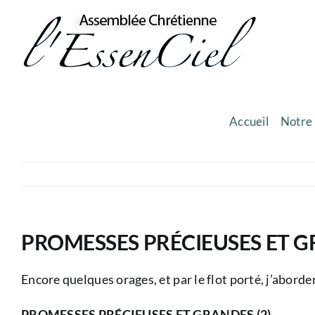
Skip
to
content
Accueil
Notre 
PROMESSES PRÉCIEUSES ET G
Encore quelques orages, et par le flot porté, j’aborder
PROMESSES PRÉCIEUSES ET GRANDES (2)