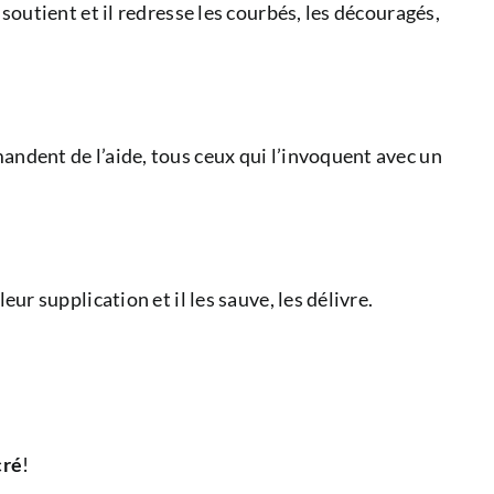
s soutient et il redresse les courbés, les découragés,
emandent de l’aide, tous ceux qui l’invoquent avec un
leur supplication et il les sauve, les délivre.
cré
!