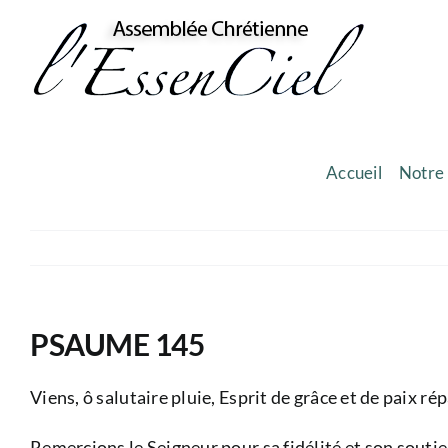
Skip
to
content
Accueil
Notre 
PSAUME 145
Viens, ô salutaire pluie, Esprit de grâce et de paix ré
Remercions le Seigneur pour sa fidélité et son soutie