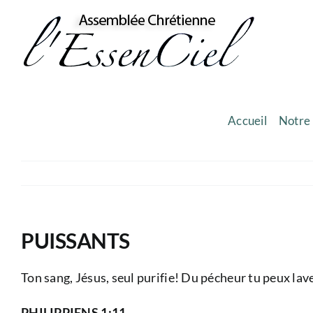
Skip
to
content
Accueil
Notre 
PUISSANTS
Ton sang, Jésus, seul purifie! Du pécheur tu peux laver
PHILIPPIENS 1:11