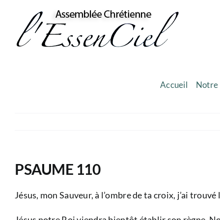
Skip
to
content
Accueil
Notre 
PSAUME 110
Jésus, mon Sauveur, à l’ombre de ta croix, j’ai trouvé l
Jésus notre Roi viendra bientôt établir son règne. No