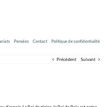
ariats
Pensées
Contact
Politique de confidentialité
Précédent
Suivant
 d’espoir. Le Roi de gloire, le Roi de Paix est notre