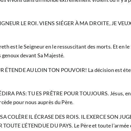
GNEUR LE ROI. VIENS SIÉGER À MA DROITE, JE VE
h est le Seigneur en le ressuscitant des morts. Et en le f
es genoux devant Sa Majesté.
ENDE AU LOIN TON POUVOIR! La décision est éternelle, 
IRA PAS: TU ES PRÊTRE POUR TOUJOURS. Jésus, en plus d
ercède pour nous auprès du Père.
E SA COLÈRE IL ÉCRASE DES ROIS. IL EXERCE SON JU
UTE L’ÉTENDUE DU PAYS. Le Père et toute l’armée céle