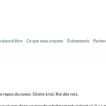
raison d’être
Ce que nous croyons
Événements
Parten
e repos du coeur. Gloire à toi, Roi des rois.
us vivons dans un monde extrêmement violent où il y a peu