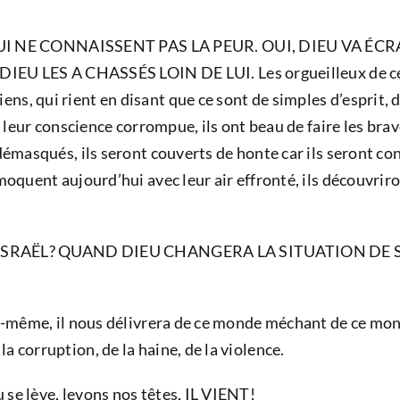
QUI NE CONNAISSENT PAS LA PEUR. OUI, DIEU VA 
LES A CHASSÉS LOIN DE LUI. Les orgueilleux de ce mon
, qui rient en disant que ce sont de simples d’esprit, des
 leur conscience corrompue, ils ont beau de faire les braves,
démasqués, ils seront couverts de honte car ils seront con
 moquent aujourd’hui avec leur air effronté, ils découvri
ISRAËL? QUAND DIEU CHANGERA LA SITUATION DE S
 lui-même, il nous délivrera de ce monde méchant de ce m
a corruption, de la haine, de la violence.
 se lève, levons nos têtes, IL VIENT!