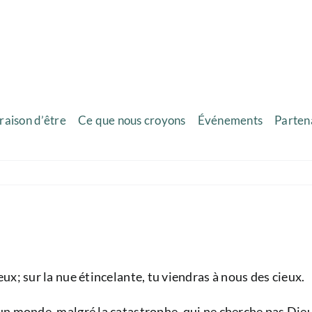
raison d’être
Ce que nous croyons
Événements
Parten
x; sur la nue étincelante, tu viendras à nous des cieux.
n monde, malgré la catastrophe, qui ne cherche pas Dieu, 