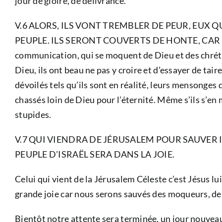
jour de gloire, de délivrance.
V.6 ALORS, ILS VONT TREMBLER DE PEUR, EUX 
PEUPLE. ILS SERONT COUVERTS DE HONTE, CAR DIEU 
communication, qui se moquent de Dieu et des chrétiens
Dieu, ils ont beau ne pas y croire et d’essayer de taire
dévoilés tels qu’ils sont en réalité, leurs mensonges 
chassés loin de Dieu pour l’éternité. Même s’ils s’en
stupides.
V.7 QUI VIENDRA DE JÉRUSALEM POUR SAUVER 
PEUPLE D’ISRAËL SERA DANS LA JOIE.
Celui qui vient de la Jérusalem Céleste c’est Jésus
grande joie car nous serons sauvés des moqueurs, de l
Bientôt notre attente sera terminée, un jour nouveau