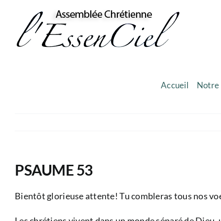
Skip
to
content
Accueil
Notre 
PSAUME 53
Bientôt glorieuse attente! Tu combleras tous nos voeu
Les chrétiens vivent dans un monde séparé de Dieu, u