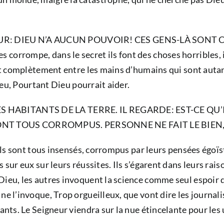
EUR: DIEU N’A AUCUN POUVOIR! CES GENS-LÀ SONT
orrompe, dans le secret ils font des choses horribles, i
tent complètement entre les mains d’humains qui sont aut
Dieu, Pourtant Dieu pourrait aider.
LES HABITANTS DE LA TERRE. IL REGARDE: EST-CE Q
ONT TOUS CORROMPUS. PERSONNE NE FAIT LE BIEN,
’ils sont tous insensés, corrompus par leurs pensées égoïs
s sur eux sur leurs réussites. Ils s’égarent dans leurs ra
Dieu, les autres invoquent la science comme seul espoir d
ne l’invoque, Trop orgueilleux, que vont dire les journal
ants. Le Seigneur viendra sur la nue étincelante pour les u