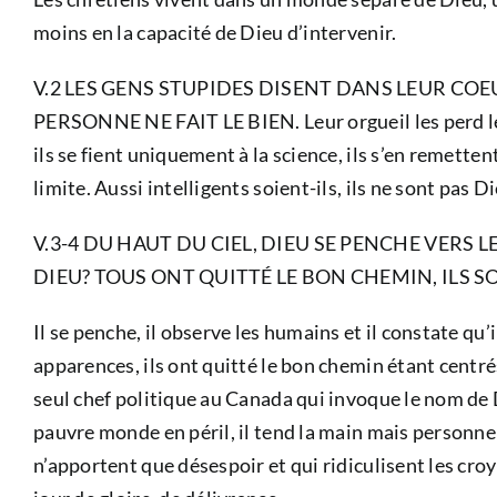
moins en la capacité de Dieu d’intervenir.
V.2 LES GENS STUPIDES DISENT DANS LEUR CO
PERSONNE NE FAIT LE BIEN. Leur orgueil les perd les c
ils se fient uniquement à la science, ils s’en remet
limite. Aussi intelligents soient-ils, ils ne sont pas 
V.3-4 DU HAUT DU CIEL, DIEU SE PENCHE VERS 
DIEU? TOUS ONT QUITTÉ LE BON CHEMIN, ILS S
Il se penche, il observe les humains et il constate qu
apparences, ils ont quitté le bon chemin étant centré
seul chef politique au Canada qui invoque le nom de 
pauvre monde en péril, il tend la main mais personne 
n’apportent que désespoir et qui ridiculisent les croy