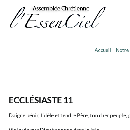
Skip
to
content
Accueil
Notre 
ECCLÉSIASTE 11
Daigne bénir, fidèle et tendre Père, ton cher peuple,
Vis la vie que Dieu te donne dans la joie.