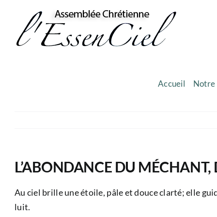
Skip
to
content
Accueil
Notre 
L’ABONDANCE DU MÉCHANT, 
Au ciel brille une étoile, pâle et douce clarté; elle gu
luit.